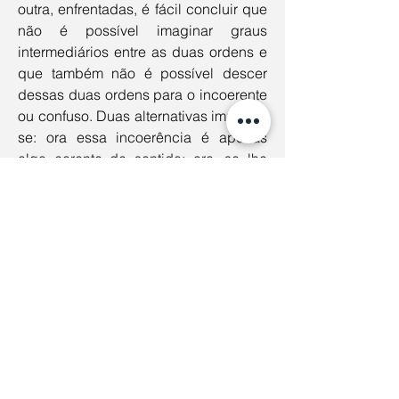
outra, enfrentadas, é fácil concluir que 
não é possível imaginar graus 
intermediários entre as duas ordens e 
que também não é possível descer 
dessas duas ordens para o incoerente 
ou confuso. Duas alternativas impõem-
se: ora essa incoerência é apenas 
algo carente de sentido; ora, se lhe 
confiro uma significação, é sob a 
condição de pôr a incoerência a meio 
caminho entre as duas ordens e
não 
de maneira escondida, soterrada, em 
baixo de ambas. Não existe evolução. 
Não há progresso. “Não há o 
incoerente primeiro, depois o 
geométrico, depois o vital: há 
simplesmente o geométrico e o vital, e 
depois, por uma oscilação do espirito 
entre um e outro, a ideia do incoerente. 